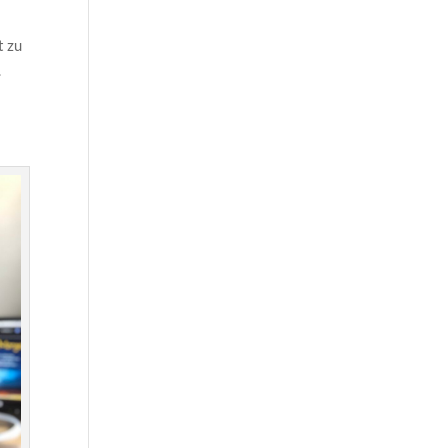
t zu
.