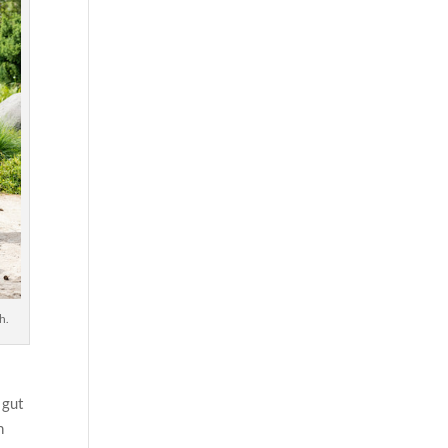
h.
 gut
n