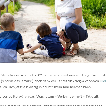
: Mein Jahresrückblick 2021 ist der erste auf meinem Blog. Die Ums
g (sind sie das jemals?), doch dank der Jahresrückblog-Aktion von
Jud
s ich Dich jetzt ein wenig mit durch mein Jahr nehmen kann.
iben sollte, wären das:
Wachstum – Verbundenheit – Tatkraft
.
ehr vertraue ich auf meine Intuition, ganz egal ob in privaten oder