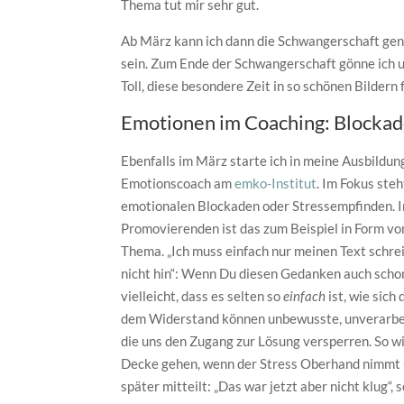
Thema tut mir sehr gut.
Ab März kann ich dann die Schwangerschaft genie
sein. Zum Ende der Schwangerschaft gönne ich u
Toll, diese besondere Zeit in so schönen Bildern
Emotionen im Coaching: Blockad
Ebenfalls im März starte ich in meine Ausbildun
Emotionscoach am
emko-Institut
. Im Fokus ste
emotionalen Blockaden oder Stressempfinden. 
Promovierenden ist das zum Beispiel in Form v
Thema. „Ich muss einfach nur meinen Text schre
nicht hin“: Wenn Du diesen Gedanken auch scho
vielleicht, dass es selten so
einfach
ist, wie sich
dem Widerstand können unbewusste, unverarbei
die uns den Zugang zur Lösung versperren. So wi
Decke gehen, wenn der Stress Oberhand nimmt 
später mitteilt: „Das war jetzt aber nicht klug“, 