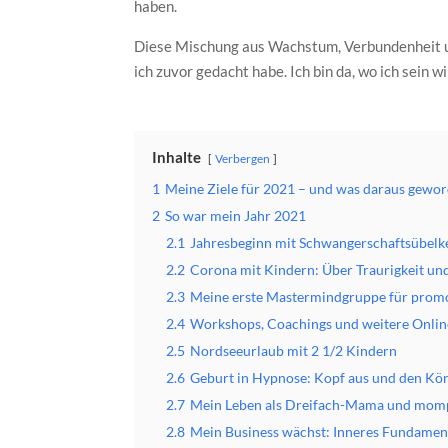
haben.
Diese Mischung aus Wachstum, Verbundenheit und
ich zuvor gedacht habe. Ich bin da, wo ich sein 
Inhalte
Verbergen
1
Meine Ziele für 2021 – und was daraus gewor
2
So war mein Jahr 2021
2.1
Jahresbeginn mit Schwangerschaftsübelke
2.2
Corona mit Kindern: Über Traurigkeit un
2.3
Meine erste Mastermindgruppe für promov
2.4
Workshops, Coachings und weitere Online
2.5
Nordseeurlaub mit 2 1/2 Kindern
2.6
Geburt in Hypnose: Kopf aus und den Kö
2.7
Mein Leben als Dreifach-Mama und mompre
2.8
Mein Business wächst: Inneres Fundament