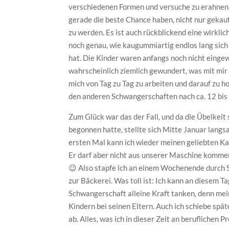
verschiedenen Formen und versuche zu erahnen
gerade die beste Chance haben, nicht nur gekau
zu werden. Es ist auch rückblickend eine wirklic
noch genau, wie kaugummiartig endlos lang sich
hat. Die Kinder waren anfangs noch nicht einge
wahrscheinlich ziemlich gewundert, was mit mir l
mich von Tag zu Tag zu arbeiten und darauf zu ho
den anderen Schwangerschaften nach ca. 12 bis
Zum Glück war das der Fall, und da die Übelkei
begonnen hatte, stellte sich Mitte Januar lang
ersten Mal kann ich wieder meinen geliebten K
Er darf aber nicht aus unserer Maschine kommen,
😉 Also stapfe ich an einem Wochenende durch
zur Bäckerei. Was toll ist: Ich kann an diesem T
Schwangerschaft alleine Kraft tanken, denn me
Kindern bei seinen Eltern. Auch ich schiebe spä
ab. Alles, was ich in dieser Zeit an beruflichen