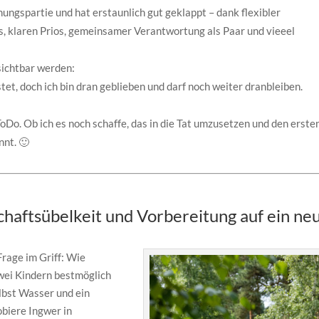
ungspartie und hat erstaunlich gut geklappt – dank flexibler
, klaren Prios, gemeinsamer Verantwortung als Paar und vieeel
ichtbar werden:
et, doch ich bin dran geblieben und darf noch weiter dranbleiben.
ToDo. Ob ich es noch schaffe, das in die Tat umzusetzen und den erste
nnt. 🙂
haftsübelkeit und Vorbereitung auf ein ne
Frage im Griff: Wie
wei Kindern bestmöglich
lbst Wasser und ein
obiere Ingwer in