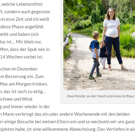
, welche Lebensmittel
ft, sondern auch gegessen
h krasse Zeit und ich weiß
 diese Phase angefühlt
weiht und haben sich
os ist… Mir blieb nur,
ffen, dass der Spuk wie in
 14 Wochen vorbei ist.
t schon im Dezember
sam Besserung ein. Zum
affee am Morgen trinken.
 das ist noch zu eklig…
Zwei Kinder an der Hand und eines im Bauc
 Schnee und Wind
ag und immer wieder in der
in Mann verbringt das ein oder andere Wochenende mit den beiden
ter einige Besuche bei meinen Eltern ein und so wechseln wir uns ganz
 Projekten habe, ist eine willkommene Abwechslung. Das Vertiefen in ei