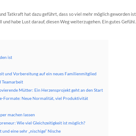
 Tatkraft hat dazu geführt, dass so viel mehr möglich geworden ist
will und habe Lust darauf, diesen Weg weiterzugehen. Ein gutes Gefühl.
den ist
it und Vorbereitung auf ein neues Familienmitglied
d Teamarbeit
ierende Mütter: Ein Herzensprojekt geht an den Start
-Formate: Neue Normalität, viel Produktivität
rper machen lassen
neur: Wie viel Gleichzeitigkeit ist möglich?
 und eine sehr „nischige“ Nische