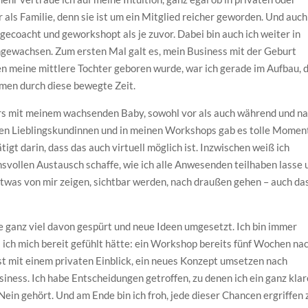
als Familie, denn sie ist um ein Mitglied reicher geworden. Und auch
ecoacht und geworkshopt als je zuvor. Dabei bin auch ich weiter in
ngewachsen. Zum ersten Mal galt es, mein Business mit der Geburt
en meine mittlere Tochter geboren wurde, war ich gerade im Aufbau, 
men durch diese bewegte Zeit.
rs mit meinem wachsenden Baby, sowohl vor als auch während und n
nen Lieblingskundinnen und in meinen Workshops gab es tolle Momen
igt darin, dass das auch virtuell möglich ist. Inzwischen weiß ich
nsvollen Austausch schaffe, wie ich alle Anwesenden teilhaben lasse 
Etwas von mir zeigen, sichtbar werden, nach draußen gehen – auch da
abe ganz viel davon gespürt und neue Ideen umgesetzt. Ich bin immer
 ich mich bereit gefühlt hätte: ein Workshop bereits fünf Wochen na
st mit einem privaten Einblick, ein neues Konzept umsetzen nach
siness. Ich habe Entscheidungen getroffen, zu denen ich ein ganz kla
Nein gehört. Und am Ende bin ich froh, jede dieser Chancen ergriffen 