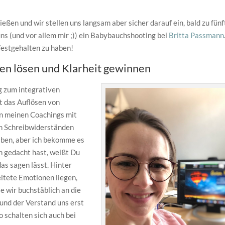
ßen und wir stellen uns langsam aber sicher darauf ein, bald zu fünf
ns (und vor allem mir ;)) ein Babybauchshooting bei
Britta Passmann
 festgehalten zu haben!
en lösen und Klarheit gewinnen
g zum integrativen
ht das Auflösen von
In meinen Coachings mit
on Schreibwiderständen
iben, aber ich bekomme es
n gedacht hast, weißt Du
 das sagen lässt. Hinter
tete Emotionen liegen,
e wir buchstäblich an die
und der Verstand uns erst
so schalten sich auch bei