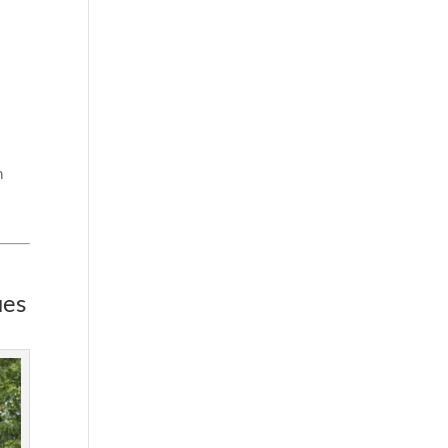
n
ues