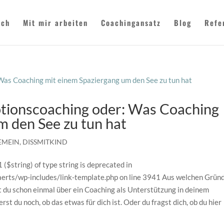
ich
Mit mir arbeiten
Coachingansatz
Blog
Refe
otionscoaching oder: Was Coaching
m den See zu tun hat
EMEIN
,
DISSMITKIND
 ($string) of type string is deprecated in
s/wp-includes/link-template.php on line 3941 Aus welchen Grün
t du schon einmal über ein Coaching als Unterstützung in deinem
t du noch, ob das etwas für dich ist. Oder du fragst dich, ob du hier