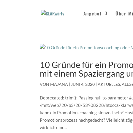
Angebot
Über M
10 Gründe für ein Prom
mit einem Spaziergang u
VON
MAJANA
|
JUNI 4, 2020
|
AKTUELLES
,
ALLG
Deprecated: trim(): Passing null to parameter #1
/mnt/web720/b3/28/53908228/htdocs/klarwaert
kann ein Promotionscoaching sinnvoll sein? Has
Promotionsprozess nachgedacht? Vielleicht zögers
wirklich eine...