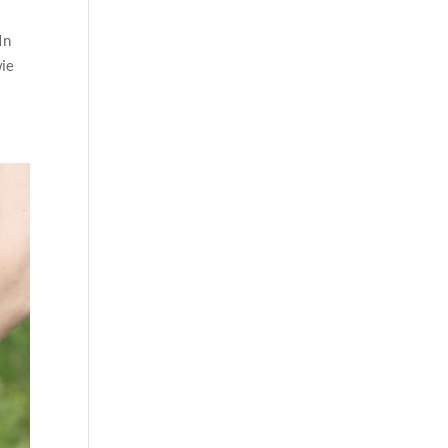
In
wie