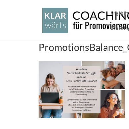
Angebot
Coachin
PromotionsBalance_C