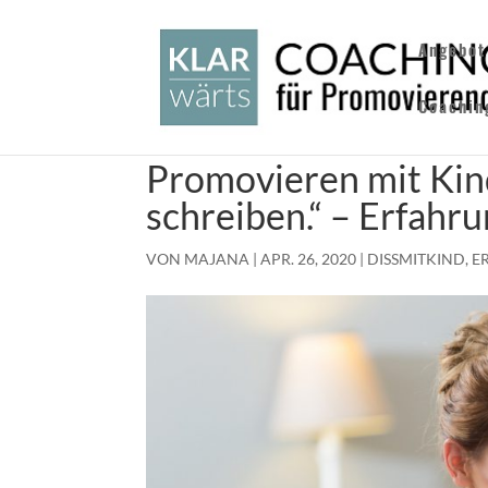
Angebot
Coachin
Promovieren mit Kind
schreiben.“ – Erfahr
VON
MAJANA
|
APR. 26, 2020
|
DISSMITKIND
,
E