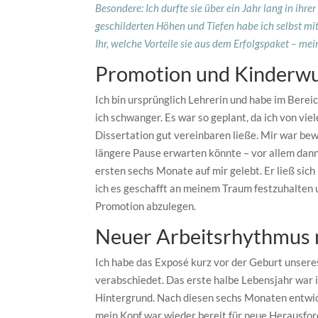
Besondere: Ich durfte sie über ein Jahr lang in ihre
geschilderten Höhen und Tiefen habe ich selbst mi
Ihr, welche Vorteile sie aus dem
Erfolgspaket
– mein
Promotion und Kinderw
Ich bin ursprünglich Lehrerin und habe im Bere
ich schwanger. Es war so geplant, da ich von vie
Dissertation gut vereinbaren ließe. Mir war bew
längere Pause erwarten könnte – vor allem dann
ersten sechs Monate auf mir gelebt. Er ließ si
ich es geschafft an meinem Traum festzuhalten 
Promotion abzulegen.
Neuer Arbeitsrhythmus 
Ich habe das Exposé kurz vor der Geburt unsere
verabschiedet. Das erste halbe Lebensjahr war i
Hintergrund. Nach diesen sechs Monaten entwic
mein Kopf war wieder bereit für neue Herausfo