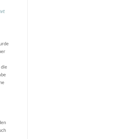
hrt
wurde
ner
 die
abe
ine
den
uch