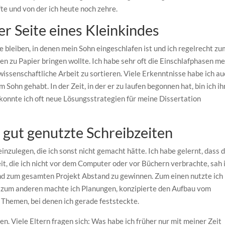
e und von der ich heute noch zehre.
r Seite eines Kleinkindes
e bleiben, in denen mein Sohn eingeschlafen ist und ich regelrecht zu
en zu Papier bringen wollte. Ich habe sehr oft die Einschlafphasen m
issenschaftliche Arbeit zu sortieren. Viele Erkenntnisse habe ich a
ohn gehabt. In der Zeit, in der er zu laufen begonnen hat, bin ich i
onnte ich oft neue Lösungsstrategien für meine Dissertation
 gut genutzte Schreibzeiten
nzulegen, die ich sonst nicht gemacht hätte. Ich habe gelernt, dass 
eit, die ich nicht vor dem Computer oder vor Büchern verbrachte, sah 
nd zum gesamten Projekt Abstand zu gewinnen. Zum einen nutzte ich
, zum anderen machte ich Planungen, konzipierte den Aufbau vom
 Themen, bei denen ich gerade feststeckte.
en. Viele Eltern fragen sich: Was habe ich früher nur mit meiner Zeit