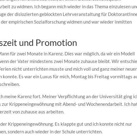
rbeit zu widmen. Ich begann mich wieder in das Thema einzulesen un
ge der dislozierten geblockten Lehrveranstaltung für DoktorantInn
der empirischen Sozialforschung widmen und war wieder inmitten
szeit und Promotion
Mann für zwei Monate in Karenz. Dies war möglich, da wir ein Modell
, wenn der Vater mindestens zwei Monate zuhause bleibt. Wir entschi
Ferien nicht unterrichten musste und mich voll und ganz meiner neue
 konnte. Es war ein Luxus für mich, Montag bis Freitag vormittags a
 schreiben.
h meine Karenz fort. Meiner Verpflichtung an der Universität ging ic
s zur Krippeneingewöhnung mit Abend- und Wochenendarbeit. Ich ha
erzeit von zuhause aus arbeiten.
it der Krippeneingewöhnung. Es klappte gut und ich konnte nicht nur
en, sondern auch wieder in der Schule unterrichten.