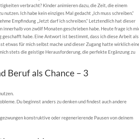
tigkeiten verbracht? Kinder animieren dazu, die Zeit, die einem
zu nutzen. Ich habe kein einziges Mal gedacht „Ich muss schreiben.“
ehme Empfindung „Jetzt darf ich schreiben.“ Letztendlich hat dieser
on innerhalb von zwölf Monaten geschrieben habe. Heute frage ich mi
 geschafft habe. Eine Antwort ist bestimmt, dass ich diese Arbeit als
st etwas für mich selbst mache und dieser Zugang hatte wirklich ein
ich stets die geistige Herausforderung, die perfekte Ergänzung zu
d Beruf als Chance – 3
nutzen.
Probleme. Du beginnst anders zu denken und findest auch andere
ist gezwungen konstruktive oder regenerierende Pausen von deinem