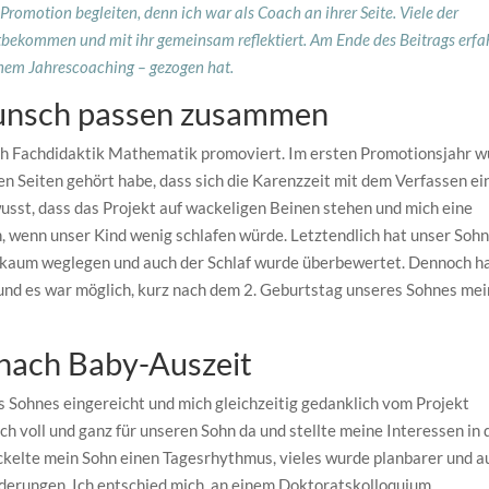
r Promotion begleiten, denn ich war als Coach an ihrer Seite. Viele der
tbekommen und mit ihr gemeinsam reflektiert. Am Ende des Beitrags erfa
em Jahrescoaching – gezogen hat.
unsch passen zusammen
ich Fachdidaktik Mathematik promoviert. Im ersten Promotionsjahr 
len Seiten gehört habe, dass sich die Karenzzeit mit dem Verfassen ei
usst, dass das Projekt auf wackeligen Beinen stehen und mich eine
, wenn unser Kind wenig schlafen würde. Letztendlich hat unser Sohn
ch kaum weglegen und auch der Schlaf wurde überbewertet. Dennoch h
und es war möglich, kurz nach dem 2. Geburtstag unseres Sohnes me
nach Baby-Auszeit
s Sohnes eingereicht und mich gleichzeitig gedanklich vom Projekt
ch voll und ganz für unseren Sohn da und stellte meine Interessen in 
kelte mein Sohn einen Tagesrhythmus, vieles wurde planbarer und a
rderungen. Ich entschied mich, an einem Doktoratskolloquium