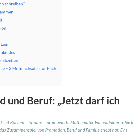
ch schreiben.“
usammen
it
tion
utzen
einkindes
reibzeiten
nce – 3 Mutmachsätze für Euch
 und Beruf: „Jetzt darf ich
nd seit Kurzem – tataaa! – promovierte Mathematik-Fachdidakterin. Sie l
sie das Zusammenspiel von Promotion, Beruf und Familie erlebt hat. Das