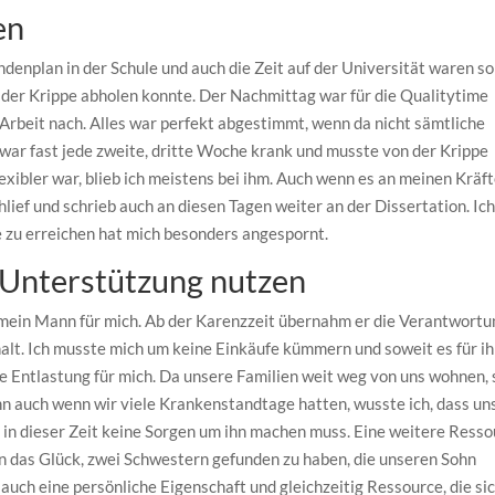
en
denplan in der Schule und auch die Zeit auf der Universität waren so
n der Krippe abholen konnte. Der Nachmittag war für die Qualitytime
Arbeit nach. Alles war perfekt abgestimmt, wenn da nicht sämtliche
ar fast jede zweite, dritte Woche krank und musste von der Krippe
exibler war, blieb ich meistens bei ihm. Auch wenn es an meinen Kräf
chlief und schrieb auch an diesen Tagen weiter an der Dissertation. Ic
 zu erreichen hat mich besonders angespornt.
 Unterstützung nutzen
 mein Mann für mich. Ab der Karenzzeit übernahm er die Verantwortu
alt. Ich musste mich um keine Einkäufe kümmern und soweit es für i
ße Entlastung für mich. Da unsere Familien weit weg von uns wohnen,
nn auch wenn wir viele Krankenstandtage hatten, wusste ich, dass un
ir in dieser Zeit keine Sorgen um ihn machen muss. Eine weitere Ress
n das Glück, zwei Schwestern gefunden zu haben, die unseren Sohn
t auch eine persönliche Eigenschaft und gleichzeitig Ressource, die si